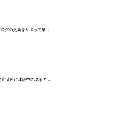
ブログの更新をサボって早 …
原市某所に建設中の現場の …